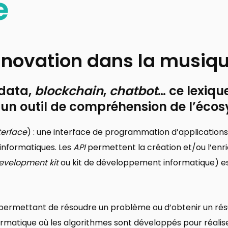
e
innovation dans la musiq
 data,
blockchain
,
chatbot
… ce lexiqu
 un outil de compréhension de l’éco
terface
) : une interface de programmation d’application
informatiques. Les
API
permettent la création et/ou l’enr
evelopment kit
ou kit de développement informatique) es
 permettant de résoudre un problème ou d’obtenir un résu
formatique où les algorithmes sont développés pour réal