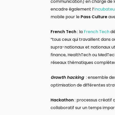
communication) en charge de la
encadre également l’
Incubateu
mobile pour le
Pass Culture
ave
French Tech
: la
French Tech
dé
“tous ceux qui travaillent dans
supra-nationaux et nationaux u
finance, HealthTech ou MedTech
réseaux thématiques complètent 
Growth hacking
: ensemble des
optimisation de différentes strat
Hackathon
: processus créatif
collaboratif sur un temps impart