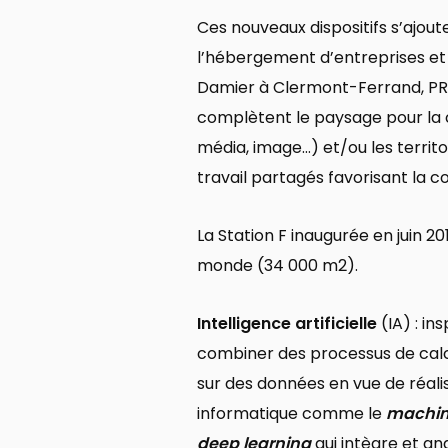
Ces nouveaux dispositifs s’ajout
l’hébergement d’entreprises et 
Damier à Clermont-Ferrand, PRI
complètent le paysage pour la co
média, image…) et/ou les territo
travail partagés favorisant la co
La Station F inaugurée en juin 2
monde (34 000 m2).
Intelligence artificielle
(IA) : in
combiner des processus de calc
sur des données en vue de réali
informatique comme le
machin
deep learning
qui intègre et a