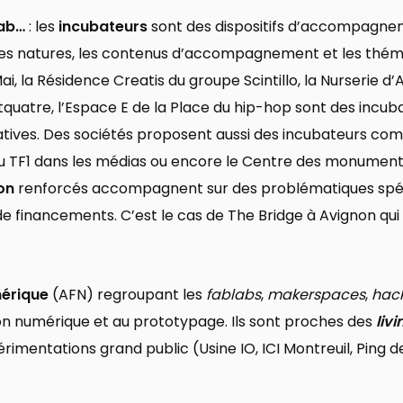
lab…
: les
incubateurs
sont des dispositifs d’accompagnem
 les natures, les contenus d’accompagnement et les théma
Mai, la Résidence Creatis du groupe Scintillo, la Nurserie 
tquatre, l’Espace E de la Place du hip-hop sont des incub
créatives. Des sociétés proposent aussi des incubateurs 
ou TF1 dans les médias ou encore le Centre des monument
on
renforcés accompagnent sur des problématiques spé
de financements. C’est le cas de The Bridge à Avignon q
mérique
(AFN) regroupant les
fablabs
,
makerspaces
,
hac
tion numérique et au prototypage. Ils sont proches des
liv
imentations grand public (Usine IO, ICI Montreuil, Ping de