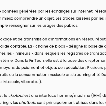
e données générées par les échanges sur Internet, réseau
r mieux comprendre un objet. Les traces laissées par les 
le renseigner sur les usages des publics.
ockage et de transmission d’informations en réseau réput
l de contrôle. La « chaîne de blocs » désigne la base de 
s les « mineurs », dans lesquels les registres de transac
système. Dans la FinTech, elle est à la base des cryptomonn
e moyens de paiement et objets de spéculation. Plusieurs 
droits ou la consommation musicale en streaming et té
c, Musicoin, Viberate…).
l, le
chatbot
est une interface homme/machine (IHM) dé
ring », les
chatbots
sont principalement utilisés dans les