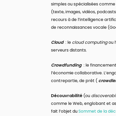
simples ou spécialisées comme
(texte, images, vidéos, podcast
recours à de l’intelligence artif
de reconnaissances vocale (Goog
Cloud
: le
cloud computing
ou l
serveurs distants.
Crowdfunding
: le financement
l’économie collaborative. L’eng
contrepartie, de prêt (
crowdle
Découvrabilité
(ou
discoverabil
comme le Web, englobant et as
fait l’objet du
Sommet de la déco