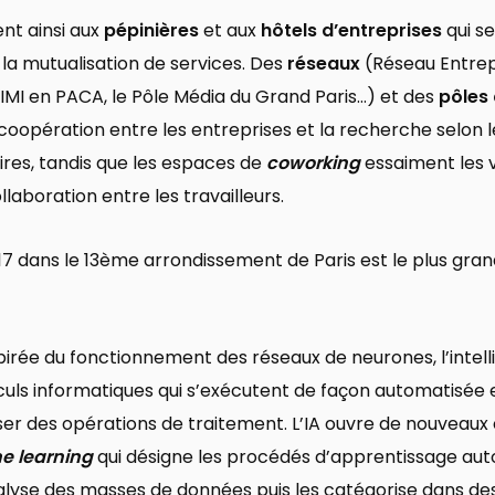
ent ainsi aux
pépinières
et aux
hôtels d’entreprises
qui s
la mutualisation de services. Des
réseaux
(Réseau Entre
MI en PACA, le Pôle Média du Grand Paris…) et des
pôles 
opération entre les entreprises et la recherche selon les 
ires, tandis que les espaces de
coworking
essaiment les 
llaboration entre les travailleurs.
017 dans le 13ème arrondissement de Paris est le plus gra
spirée du fonctionnement des réseaux de neurones, l’intelli
uls informatiques qui s’exécutent de façon automatisée 
ser des opérations de traitement. L’IA ouvre de nouveau
e learning
qui désigne les procédés d’apprentissage aut
nalyse des masses de données puis les catégorise dans d