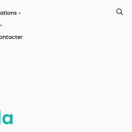
tations
ontacter
la