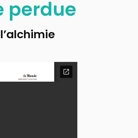
e perdue
 l’alchimie