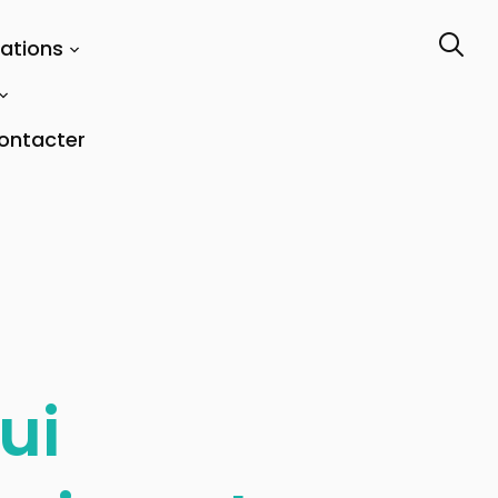
tations
ontacter
ui