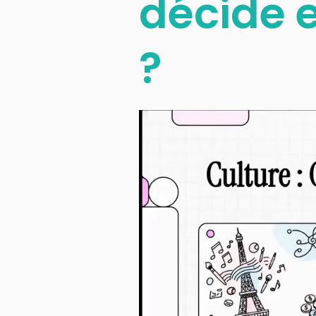
décide e
?
Lecteur
vidéo