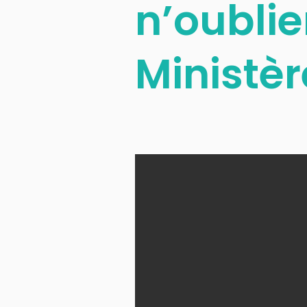
n’oubli
Ministèr