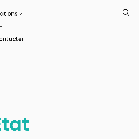
tations
ontacter
Etat