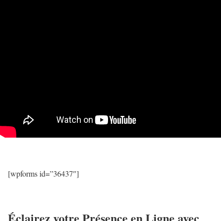
[wpforms id=”36437″]
Éclairez votre Présence en Ligne avec